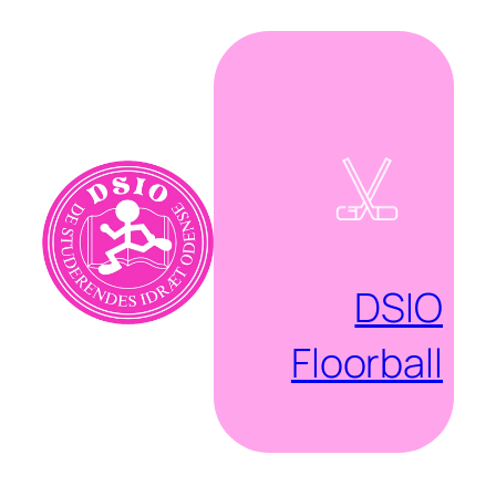
Spring
til
indhold
DSIO
Floorball