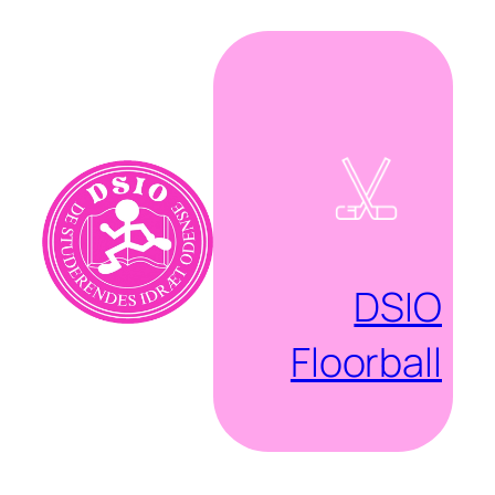
Spring
til
indhold
DSIO
Floorball