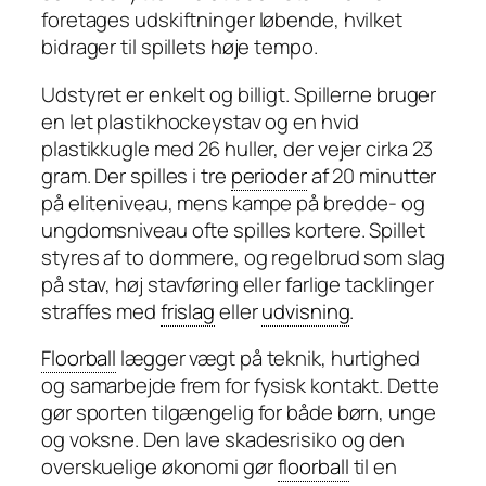
foretages udskiftninger løbende, hvilket
bidrager til spillets høje tempo.
Udstyret er enkelt og billigt. Spillerne bruger
en let plastikhockeystav og en hvid
plastikkugle med 26 huller, der vejer cirka 23
gram. Der spilles i tre
perioder
af 20 minutter
på eliteniveau, mens kampe på bredde- og
ungdomsniveau ofte spilles kortere. Spillet
styres af to dommere, og regelbrud som slag
på stav, høj stavføring eller farlige tacklinger
straffes med
frislag
eller
udvisning
.
Floorball
lægger vægt på teknik, hurtighed
og samarbejde frem for fysisk kontakt. Dette
gør sporten tilgængelig for både børn, unge
og voksne. Den lave skadesrisiko og den
overskuelige økonomi gør
floorball
til en