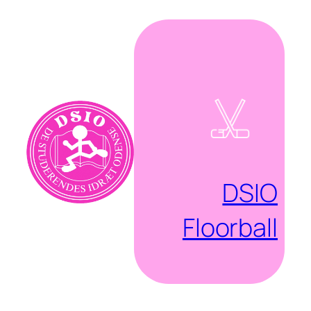
Spring
til
indhold
DSIO
Floorball