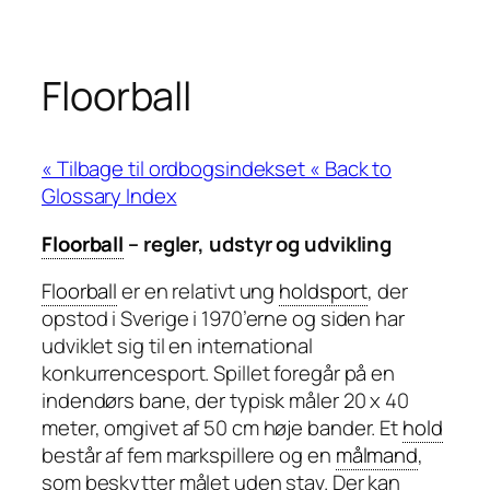
Floorball
« Back to
Glossary Index
Floorball
– regler, udstyr og udvikling
Floorball
er en relativt ung
holdsport
, der
opstod i Sverige i 1970’erne og siden har
udviklet sig til en international
konkurrencesport. Spillet foregår på en
indendørs bane, der typisk måler 20 x 40
meter, omgivet af 50 cm høje bander. Et
hold
består af fem markspillere og en
målmand
,
som beskytter målet uden stav. Der kan