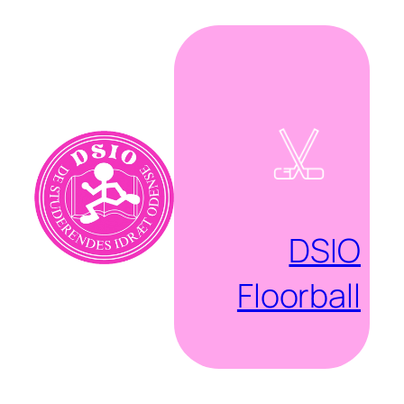
Spring
til
indhold
DSIO
Floorball