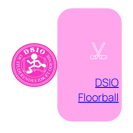
Spring
til
indhold
DSIO
Floorball