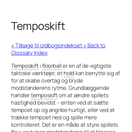
Temposkift
« Back to
Glossary Index
Temposkift
i
floorball
er en af de vigtigste
taktiske værktøjer, et
hold
kan benytte sig af
for at skabe overtag og bryde
modstanderens rytme. Grundlæggende
handler
temposkift
om at ændre spillets
hastighed bevidst – enten ved at sætte
tempoet op og angribe hurtigt, eller ved at
trække tempoet ned og spille mere
kontrolleret. Det er en måde at styre spillets
flow og tvinge modstanderen til at tilpasse