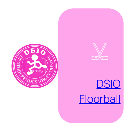
Spring
til
indhold
DSIO
Floorball