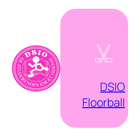
Spring
til
indhold
DSIO
Floorball