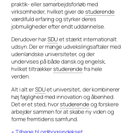
praktik- eller samarbejdsforløb med
virksomheder, hvilket giver de
studerende
værdifuld erfaring og styrker deres
jobmuligheder efter endt uddannelse.
Derudover har
SDU
et stærkt internationalt
udsyn. Der er mange udvekslingsaftaler med
udenlandske universiteter, og der
undervises på både dansk og engelsk,
hvilket tiltrækker
studerende
fra hele
verden.
Alt i alt er
SDU
et universitet, der kombinerer
høj faglighed med innovation og åbenhed.
Det er et sted, hvor
studerende
og forskere
arbejder sammen for at skabe ny viden og
forme fremtidens samfund.
« Tilbage til ordbogsindekset