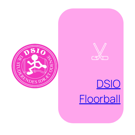
Spring
til
indhold
DSIO
Floorball