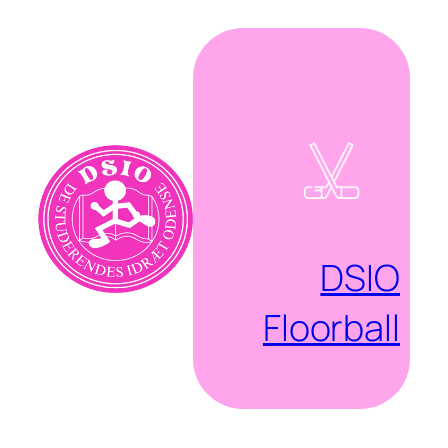
Spring
til
indhold
DSIO
Floorball